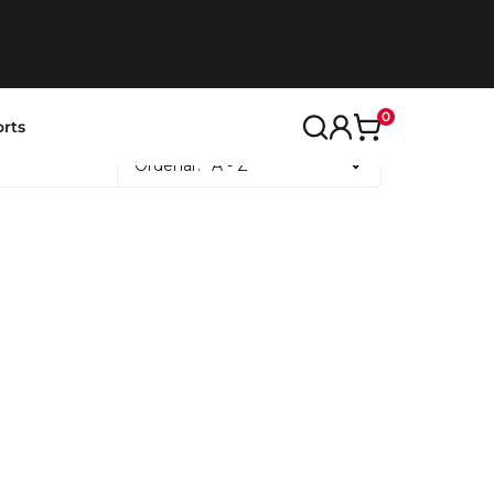
0
rts
Ordenar:
A - Z