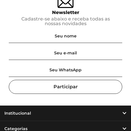
A - Z
Z - A
Menor Preço
Maior Preço
Newsletter
Mais Vendidos
Mais Acessados
Novidades
Cadastre-se abaixo e receba todas as
nossas novidades
Mais Relevantes
Marcas
Institucional
Categorias