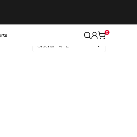
0
rts
Ordenar:
A - Z