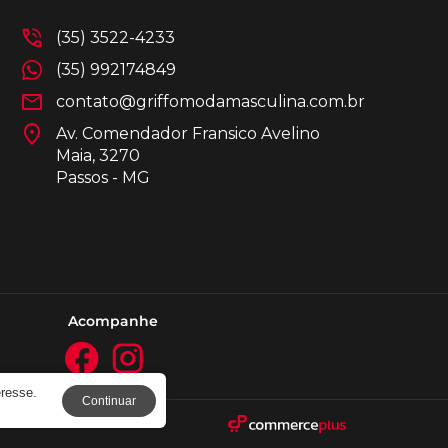
(35) 3522-4233
(35) 992174849
contato@griffomodamasculina.com.br
Av. Comendador Fransico Avelino
Maia, 3270
Passos - MG
Acompanhe
eresse.
Continuar