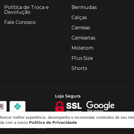
Política de Troca e
Bermudas
Devolução
Calças
Fale Conosco
Camisas
Camisetas
Moletom
Plus Size
Shorts
Loja Segura
oferecer melhor experiência, desempenho e recomendar conteúdos de seu int
Política de Privacidade
orda com a nossa
.
os direitos reservados.