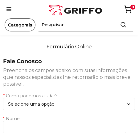
0
Bermudas
Calças
Camisas
Camisetas
Moleto
Categorais
Formulário Online
Fale Conosco
Preencha os campos abaixo com suas informações
que nossos especialistas lhe retornarão o mais breve
possível.
*
Como podemos ajudar?
Selecione uma opção
*
Nome